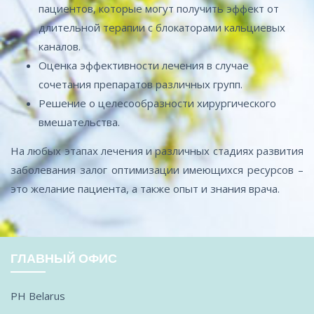
пациентов, которые могут получить эффект от
длительной терапии с блокаторами кальциевых
каналов.
Оценка эффективности лечения в случае
сочетания препаратов различных групп.
Решение о целесообразности хирургического
вмешательства.
На любых этапах лечения и различных стадиях развития
заболевания залог оптимизации имеющихся ресурсов –
это желание пациента, а также опыт и знания врача.
ГЛАВНЫЙ ОФИС
PH Belarus